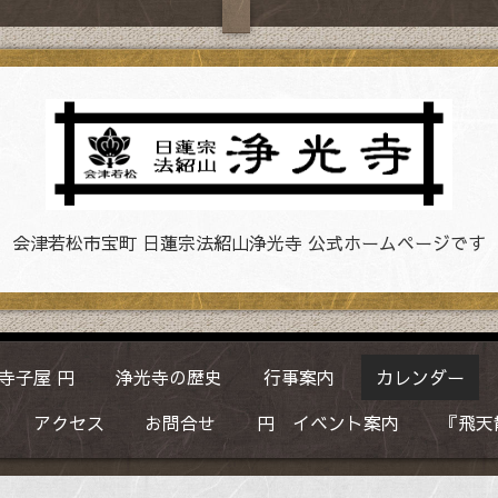
会津若松市宝町 日蓮宗法紹山浄光寺 公式ホームページです
寺子屋 円
浄光寺の歴史
行事案内
カレンダー
アクセス
お問合せ
円 イベント案内
『飛天