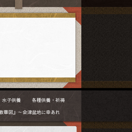
水子供養
各種供養・祈祷
散華図』～会津盆地に幸あれ