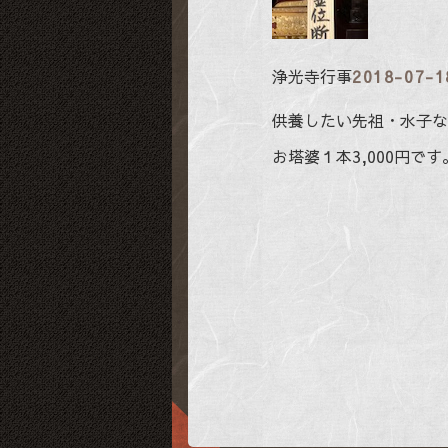
浄光寺行事
2018-07-1
供養したい先祖・水子な
お塔婆１本3,000円