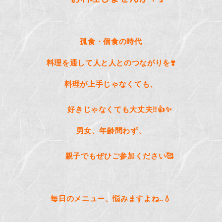
孤食・個食の時代
料理を通して人と人とのつながりを
❣
料理が上手じゃなくても、
好きじゃなくても大丈夫
‼️
👍✨
男女、年齢問わず、
親子でもぜひご参加ください
🥰
毎日のメニュー、悩みますよね
‥
💧