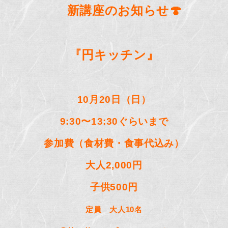
新講座のお知らせ
🍄
『円キッチン』
10
月
20
日（日）
9:30
〜
13:30
ぐらいまで
参加費（食材費・食事代込み）
大人
2,000
円
子供
500
円
定員 大人
10
名