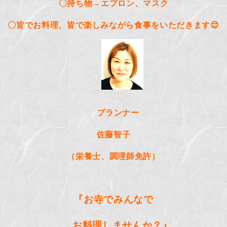
〇持ち物
→
エプロン、マスク
〇皆でお料理、皆で楽しみながら食事をいただきます
😊
プランナー
佐藤智子
（栄養士、調理師免許）
『お寺でみんなで
お料理しませんか？』