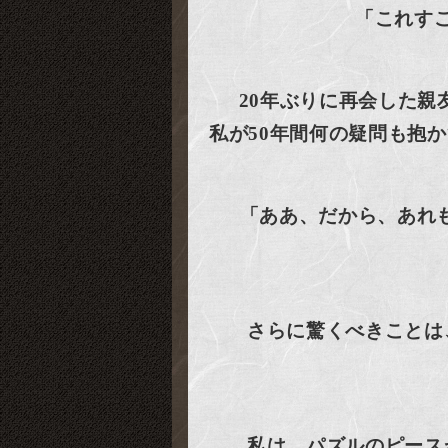
「これす
20年ぶりに再会した
私が50年間何の疑問も抱
「ああ、だから、あれ
さらに驚くべきことは
私は、パズルのピース