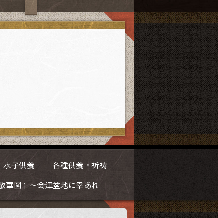
水子供養
各種供養・祈祷
散華図』～会津盆地に幸あれ