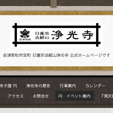
会津若松市宝町 日蓮宗法紹山浄光寺 公式ホームページです
寺子屋 円
浄光寺の歴史
行事案内
カレンダー
アクセス
お問合せ
円 イベント案内
『飛天