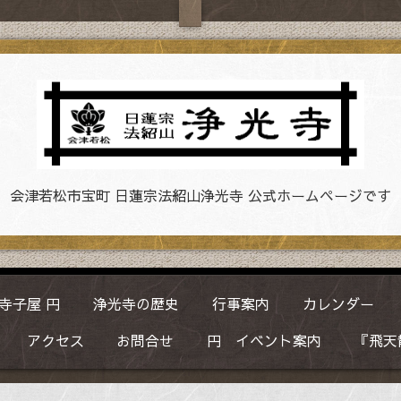
会津若松市宝町 日蓮宗法紹山浄光寺 公式ホームページです
寺子屋 円
浄光寺の歴史
行事案内
カレンダー
アクセス
お問合せ
円 イベント案内
『飛天