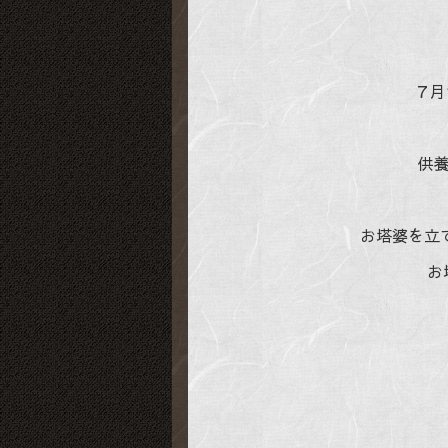
７月
供
お塔婆を立
お