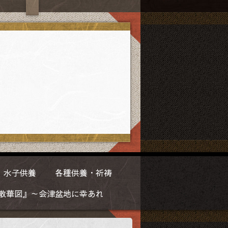
水子供養
各種供養・祈祷
散華図』～会津盆地に幸あれ