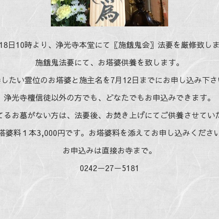
18日10時より、浄光寺本堂にて〖施餓鬼会〗法要を厳修致し
施餓鬼法要にて、お塔婆供養を致します。
養したい霊位のお塔婆と施主名を7月12日までにお申し込み下さ
浄光寺檀信徒以外の方でも、どなたでもお申込みできます。
てるお墓がない方は、法要後、お焚き上げにてご供養させてい
塔婆料１本3,000円です。お塔婆料を添えてお申し込みくださ
お申込みは直接お寺まで。
0242－27－5181